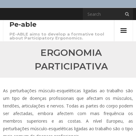
Skip
to
Pe-able
content
PE-ABLE aims to develop a formative tool
about Participatory Ergonomics.
ERGONOMIA
PARTICIPATIVA
As perturbações músculo-esqueléticas ligadas ao trabalho são
um tipo de doenças profissionais que afectam os músculos,
tendões, articulações e nervos. Todas as partes do corpo podem
ser afectadas, embora afectem com mais frequência os
membros superiores e as costas. A nível Europeu, as
perturbações músculo-esqueléticas ligadas ao trabalho são o tipo