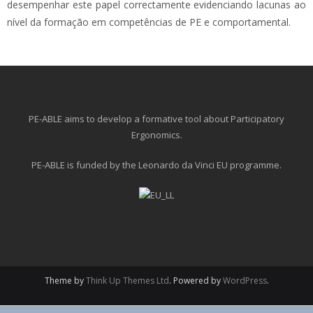
desempenhar este papel correctamente evidenciando lacunas ao
nível da formação em competências de PE e comportamental.
PE-ABLE aims to develop a formative tool about Participatory
Ergonomics.
PE-ABLE is funded by the Leonardo da Vinci EU programme.
Theme by
Think Up Themes Ltd
. Powered by
WordPress
.